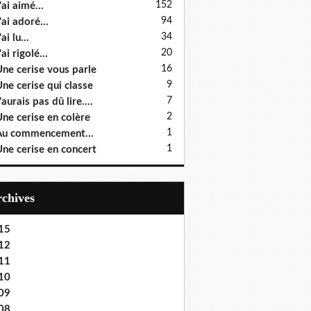
152
'ai aimé...
94
'ai adoré...
34
ai lu...
20
'ai rigolé...
16
ne cerise vous parle
9
ne cerise qui classe
7
'aurais pas dû lire....
2
ne cerise en colère
1
u commencement...
1
ne cerise en concert
Archives
15
12
11
10
09
08