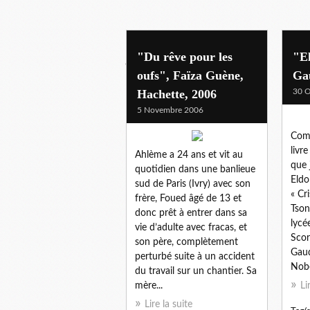
j'ai aime...
"Du rêve pour les
"E
oufs", Faïza Guène,
Ga
Hachette, 2006
30 O
5 Novembre 2006
Comm
livre
Ahlème a 24 ans et vit au
que 
quotidien dans une banlieue
Eldo
sud de Paris (Ivry) avec son
« Cr
frère, Foued âgé de 13 et
Tson
donc prêt à entrer dans sa
lycée
vie d’adulte avec fracas, et
Scor
son père, complètement
Gaud
perturbé suite à un accident
Nobe
du travail sur un chantier. Sa
mère...
Li
Lire la suite