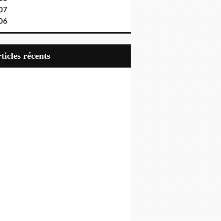
07
06
articles récents