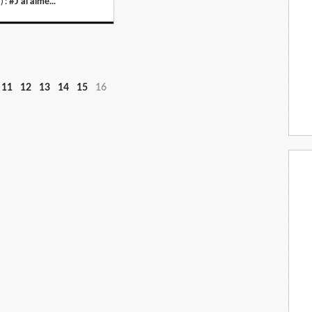
) :
#J'ai aimé...
11
12
13
14
15
16