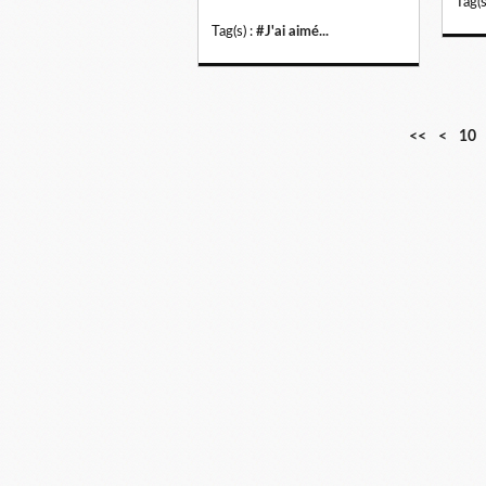
Tag(s
Tag(s) :
#J'ai aimé...
<<
<
10