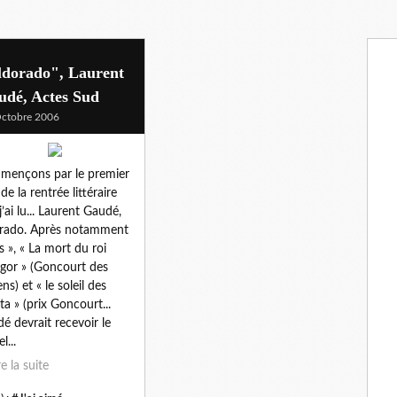
ldorado", Laurent
udé, Actes Sud
ctobre 2006
ençons par le premier
 de la rentrée littéraire
j’ai lu... Laurent Gaudé,
rado. Après notamment
is », « La mort du roi
gor » (Goncourt des
ns) et « le soleil des
ta » (prix Goncourt...
é devrait recevoir le
l...
re la suite