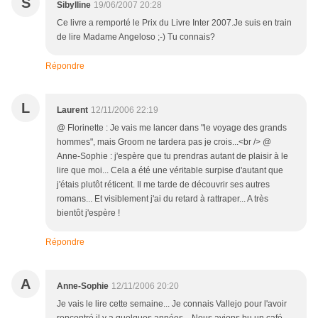
S
Sibylline
19/06/2007 20:28
Ce livre a remporté le Prix du Livre Inter 2007.Je suis en train
de lire Madame Angeloso ;-) Tu connais?
Répondre
L
Laurent
12/11/2006 22:19
@ Florinette : Je vais me lancer dans "le voyage des grands
hommes", mais Groom ne tardera pas je crois...<br /> @
Anne-Sophie : j'espère que tu prendras autant de plaisir à le
lire que moi... Cela a été une véritable surpise d'autant que
j'étais plutôt réticent. Il me tarde de découvrir ses autres
romans... Et visiblement j'ai du retard à rattraper... A très
bientôt j'espère !
Répondre
A
Anne-Sophie
12/11/2006 20:20
Je vais le lire cette semaine... Je connais Vallejo pour l'avoir