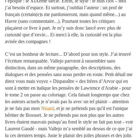
l’époque : le XIXème siècle. Enfin, le style : le huis clos – moi
j’ai besoin d’espace. Et surtout, j’oubliai l’auteur : un prof de
français (certain(e)s me pardonneront, mais quand même...) au
Havre (sans commentaire...). Pourtant toutes les critiques
plaçaient ce livre à part.
Je m’y suis donc lancé avec plus de
curiosité que d’envie...
Et merci à elle, la curiosité est la plus
avisée des compagnes !
C’est un bonheur de lecture... D’abord pour son style. J’ai trouvé
l’écriture remarquable. Vallejo parvient à rassembler sans
distinction, dans un même paragraphe, des descriptions, des
dialogues et des pensées sans nous perdre en route. Petit détail me
direz vous mais voyez « Disparaître » des frères d’Arvor qui en
sont à mettre en italique les pensées de Lawrence d'Arabie - pour
le tome 2 on passe au coloriage. Cela faisait longtemps que chez
les auteurs actuels je n’avais pas lu avec un tel plaisir – attention
je ne fais pas mon
Nisard
, et je ne prétends pas qu'il est l'unique
héritier de Bossuet. Je ne prétends pas non plus que les autres
livres étaient mauvais puisqu’au fond le style ne fait pas tout - voir
Laurent Gaudé - mais Vallejo m’a semblé au dessus de ce que j’ai
lu ces derniers temps. Juste le plaisir des jolies phrases et des jolis