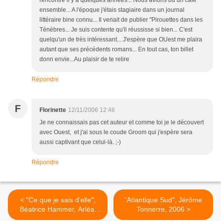
rencontré il y a quelques années... Nous avions bu un café
ensemble... A l'époque j'étais stagiaire dans un journal
littéraire bine connu... Il venait de publier "Pirouettes dans les
Ténèbres... Je suis contente qu'il réussisse si bien... C'est
quelqu'un de très intéressant... J'espère que OUest me plaira
autant que ses précédents romans... En tout cas, ton billet
donn envie...Au plaisir de te relire
Répondre
F
Florinette
12/11/2006 12:46
Je ne connaissais pas cet auteur et comme toi je le découvert
avec Ouest, et j'ai sous le coude Groom qui j'espère sera
aussi captivant que celui-là. ;-)
Répondre
< "Ce que je sais d'elle",
"Atlantique Sud", Jérôme
Béatrice Hammer, Arléa,
Tonnerre, 2006 >
2006