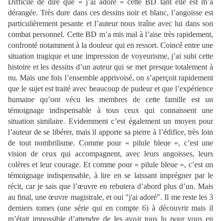
Difficile de dire que « j’ai adoré » cette BD tant elle est m’a
dérangée. Très dure dans ces dessins noir et blanc, l’angoisse est
particulièrement pesante et l’auteur nous traîne avec lui dans son
combat personnel. Cette BD m’a mis mal à l’aise très rapidement,
confronté notamment à la douleur qui en ressort. Coincé entre une
situation tragique et une impression de voyeurisme, j’ai subi cette
histoire et les dessins d’un auteur qui se met presque totalement à
nu. Mais une fois l’ensemble apprivoisé, on s’aperçoit rapidement
que le sujet est traité avec beaucoup de pudeur et que l’expérience
humaine qu’ont vécu les membres de cette famille est un
témoignage indispensable à tous ceux qui connaissent une
situation similaire. Evidemment c’est également un moyen pour
l’auteur de se libérer, mais il apporte sa pierre à l’édifice, très loin
de tout nombrilisme. Comme pour « pilule bleue », c’est une
vision de ceux qui accompagnent, avec leurs angoisses, leurs
colères et leur courage. Et comme pour « pilule bleue », c’est un
témoignage indispensable, à lire en se laissant imprégner par le
récit, car je sais que l’œuvre en rebutera d’abord plus d’un. Mais
au final, une œuvre magistrale, et oui "j'ai adoré". Il me reste les 3
derniers tomes (une série qui en compte 6) à découvrir mais il
m’était impossible d’attendre de les avoir tous lu pour vous en