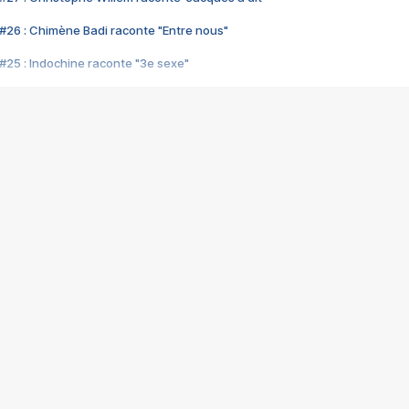
#26 : Chimène Badi raconte "Entre nous"
#25 : Indochine raconte "3e sexe"
#24 : Zaho raconte "C'est chelou"
#23 : Patrick Bruel raconte "Au café des délices"
#22 : Kyo raconte "Le chemin"
#21 : Nolwenn Leroy raconte "Cassé"
#20 : Patrick Hernandez raconte "Born to be alive"
#19 : Lorie raconte "Près de moi"
#18 : Michael Jones raconte "A nos actes manqués" (avec Jean-Jacque
#17 : Khaled raconte "Aïcha"
#16 : Corneille raconte "Parce qu'on vient de loin"
#15 : Indochine raconte "L'aventurier"