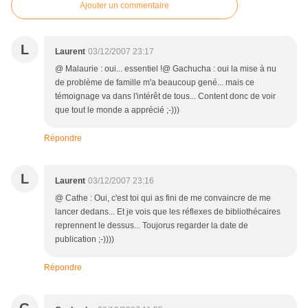
Ajouter un commentaire
L
Laurent
03/12/2007 23:17
@ Malaurie : oui... essentiel !@ Gachucha : oui la mise à nu
de problème de famille m'a beaucoup gené... mais ce
témoignage va dans l'intérêt de tous... Content donc de voir
que tout le monde a apprécié ;-)))
Répondre
L
Laurent
03/12/2007 23:16
@ Cathe : Oui, c'est toi qui as fini de me convaincre de me
lancer dedans... Et je vois que les réflexes de bibliothécaires
reprennent le dessus... Toujorus regarder la date de
publication ;-))))
Répondre