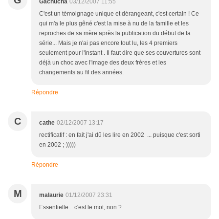
G
Gachucha
03/12/2007 11:55
C'est un témoignage unique et dérangeant, c'est certain ! Ce
qui m'a le plus gêné c'est la mise à nu de la famille et les
reproches de sa mère après la publication du début de la
série... Mais je n'ai pas encore tout lu, les 4 premiers
seulement pour l'instant . Il faut dire que ses couvertures sont
déjà un choc avec l'image des deux frères et les
changements au fil des années.
Répondre
C
cathe
02/12/2007 13:17
rectificatif : en fait j'ai dû les lire en 2002 ... puisque c'est sorti
en 2002 ;-)))))
Répondre
M
malaurie
01/12/2007 23:31
Essentielle... c'est le mot, non ?